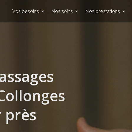
Vos besoins
Nos soins
Nos prestations
massages
 Collonges
 près