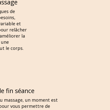
assage
ques de
esoins,
ariable et
our relâcher
améliorer la
r une
ut le corps.
de fin séance
 du massage, un moment est
 pour vous permettre de