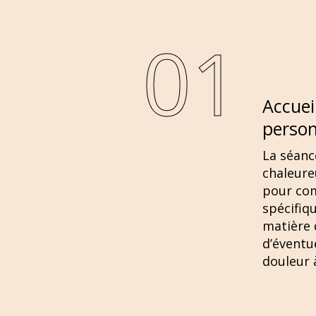
01
Accuei
person
La séanc
chaleure
pour co
spécifiq
matière 
d’éventu
douleur à