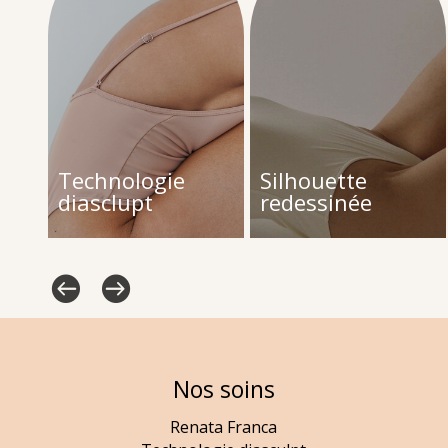
$
$
Technologie
Silhouette
a
diasclupt
redessinée
Nos soins
Renata Franca