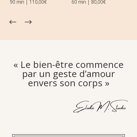
90 min | 110,00€
60 min | 80,00€
30 
« Le bien-être commence
par un geste d’amour
envers son corps »