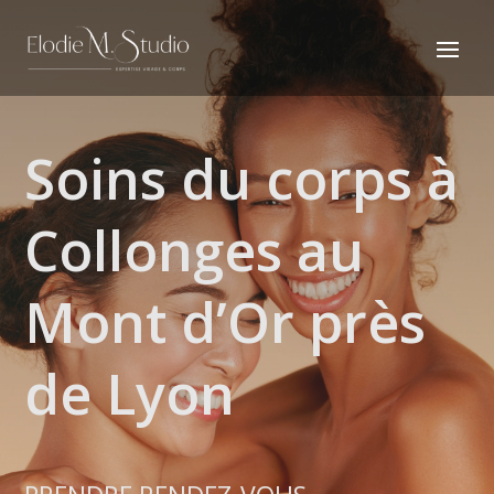
Soins du corps à
Collonges au
Mont d’Or près
de Lyon